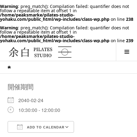
Warning
: preg_match(): Compilation failed: quantifier does not
follow a repeatable item at offset 1 in
/home/peaksmarke/pilates-studio-
yohaku.com/public_html/wp-includes/class-wp.php
on line
238
Warning
: preg_match(): Compilation failed: quantifier does not
follow a repeatable item at offset 1 in
/home/peaksmarke/pilates-studio-
yohaku.com/public_html/wp-includes/class-wp.php
on line
239
開催期間
2040-02-24
10:30:00 - 12:00:00
ADD TO CALENDAR