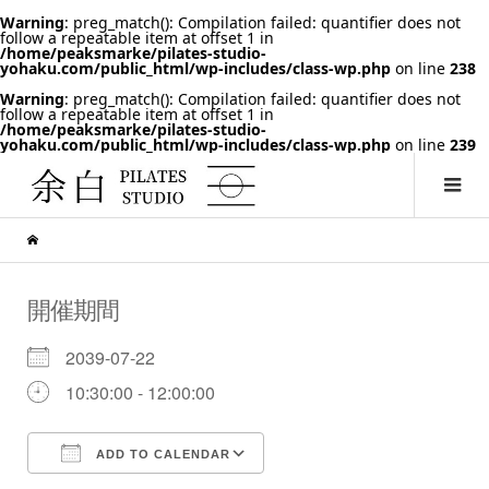
Warning
: preg_match(): Compilation failed: quantifier does not
follow a repeatable item at offset 1 in
/home/peaksmarke/pilates-studio-
yohaku.com/public_html/wp-includes/class-wp.php
on line
238
Warning
: preg_match(): Compilation failed: quantifier does not
follow a repeatable item at offset 1 in
/home/peaksmarke/pilates-studio-
yohaku.com/public_html/wp-includes/class-wp.php
on line
239
開催期間
2039-07-22
10:30:00 - 12:00:00
ADD TO CALENDAR