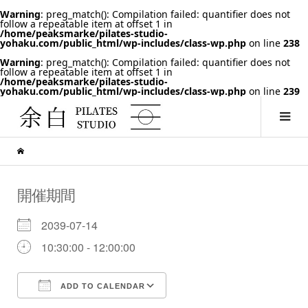
Warning
: preg_match(): Compilation failed: quantifier does not
follow a repeatable item at offset 1 in
/home/peaksmarke/pilates-studio-
yohaku.com/public_html/wp-includes/class-wp.php
on line
238
Warning
: preg_match(): Compilation failed: quantifier does not
follow a repeatable item at offset 1 in
/home/peaksmarke/pilates-studio-
yohaku.com/public_html/wp-includes/class-wp.php
on line
239
開催期間
2039-07-14
10:30:00 - 12:00:00
ADD TO CALENDAR