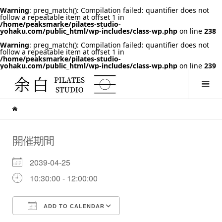
Warning
: preg_match(): Compilation failed: quantifier does not
follow a repeatable item at offset 1 in
/home/peaksmarke/pilates-studio-
yohaku.com/public_html/wp-includes/class-wp.php
on line
238
Warning
: preg_match(): Compilation failed: quantifier does not
follow a repeatable item at offset 1 in
/home/peaksmarke/pilates-studio-
yohaku.com/public_html/wp-includes/class-wp.php
on line
239
開催期間
2039-04-25
10:30:00 - 12:00:00
ADD TO CALENDAR