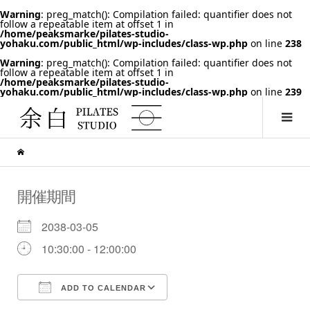
Warning
: preg_match(): Compilation failed: quantifier does not
follow a repeatable item at offset 1 in
/home/peaksmarke/pilates-studio-
yohaku.com/public_html/wp-includes/class-wp.php
on line
238
Warning
: preg_match(): Compilation failed: quantifier does not
follow a repeatable item at offset 1 in
/home/peaksmarke/pilates-studio-
yohaku.com/public_html/wp-includes/class-wp.php
on line
239
開催期間
2038-03-05
10:30:00 - 12:00:00
ADD TO CALENDAR