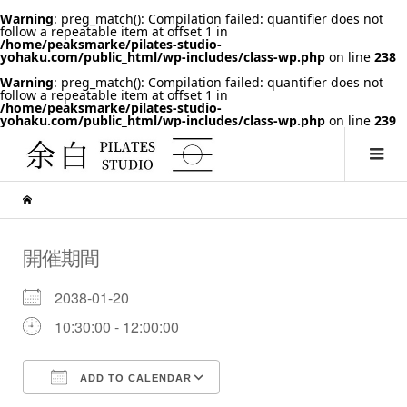
Warning
: preg_match(): Compilation failed: quantifier does not
follow a repeatable item at offset 1 in
/home/peaksmarke/pilates-studio-
yohaku.com/public_html/wp-includes/class-wp.php
on line
238
Warning
: preg_match(): Compilation failed: quantifier does not
follow a repeatable item at offset 1 in
/home/peaksmarke/pilates-studio-
yohaku.com/public_html/wp-includes/class-wp.php
on line
239
開催期間
2038-01-20
10:30:00 - 12:00:00
ADD TO CALENDAR