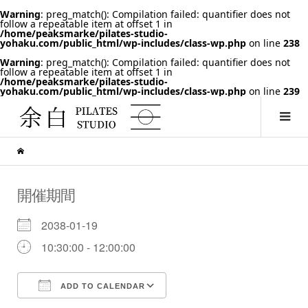
Warning
: preg_match(): Compilation failed: quantifier does not
follow a repeatable item at offset 1 in
/home/peaksmarke/pilates-studio-
yohaku.com/public_html/wp-includes/class-wp.php
on line
238
Warning
: preg_match(): Compilation failed: quantifier does not
follow a repeatable item at offset 1 in
/home/peaksmarke/pilates-studio-
yohaku.com/public_html/wp-includes/class-wp.php
on line
239
開催期間
2038-01-19
10:30:00 - 12:00:00
ADD TO CALENDAR