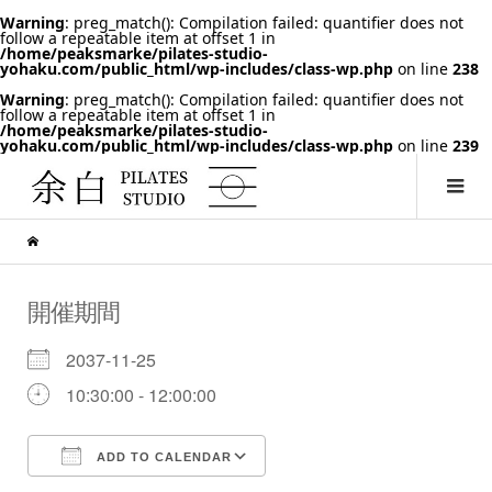
Warning
: preg_match(): Compilation failed: quantifier does not
follow a repeatable item at offset 1 in
/home/peaksmarke/pilates-studio-
yohaku.com/public_html/wp-includes/class-wp.php
on line
238
Warning
: preg_match(): Compilation failed: quantifier does not
follow a repeatable item at offset 1 in
/home/peaksmarke/pilates-studio-
yohaku.com/public_html/wp-includes/class-wp.php
on line
239
開催期間
2037-11-25
10:30:00 - 12:00:00
ADD TO CALENDAR