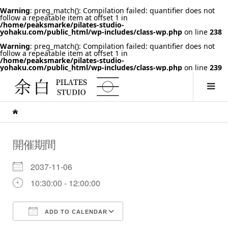
Warning
: preg_match(): Compilation failed: quantifier does not
follow a repeatable item at offset 1 in
/home/peaksmarke/pilates-studio-
yohaku.com/public_html/wp-includes/class-wp.php
on line
238
Warning
: preg_match(): Compilation failed: quantifier does not
follow a repeatable item at offset 1 in
/home/peaksmarke/pilates-studio-
yohaku.com/public_html/wp-includes/class-wp.php
on line
239
開催期間
2037-11-06
10:30:00 - 12:00:00
ADD TO CALENDAR