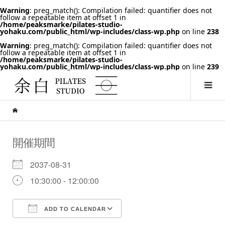
Warning
: preg_match(): Compilation failed: quantifier does not
follow a repeatable item at offset 1 in
/home/peaksmarke/pilates-studio-
yohaku.com/public_html/wp-includes/class-wp.php
on line
238
Warning
: preg_match(): Compilation failed: quantifier does not
follow a repeatable item at offset 1 in
/home/peaksmarke/pilates-studio-
yohaku.com/public_html/wp-includes/class-wp.php
on line
239
開催期間
2037-08-31
10:30:00 - 12:00:00
ADD TO CALENDAR