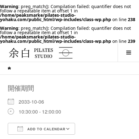
Warning
: preg_match(): Compilation failed: quantifier does not
follow a repeatable item at offset 1 in
/home/peaksmarke/pilates-studio-
yohaku.com/public_html/wp-includes/class-wp.php
on line
238
Warning
: preg_match(): Compilation failed: quantifier does not
follow a repeatable item at offset 1 in
/home/peaksmarke/pilates-studio-
yohaku.com/public_html/wp-includes/class-wp.php
on line
239
開催期間
2033-10-06
10:30:00 - 12:00:00
ADD TO CALENDAR