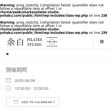
Warning
: preg_match(): Compilation failed: quantifier does not
follow a repeatable item at offset 1 in
/home/peaksmarke/pilates-studio-
yohaku.com/public_html/wp-includes/class-wp.php
on line
238
Warning
: preg_match(): Compilation failed: quantifier does not
follow a repeatable item at offset 1 in
/home/peaksmarke/pilates-studio-
yohaku.com/public_html/wp-includes/class-wp.php
on line
239
開催期間
2033-06-08
10:30:00 - 12:00:00
ADD TO CALENDAR