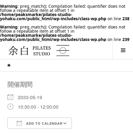
Warning
: preg_match(): Compilation failed: quantifier does not
follow a repeatable item at offset 1 in
/home/peaksmarke/pilates-studio-
yohaku.com/public_html/wp-includes/class-wp.php
on line
238
Warning
: preg_match(): Compilation failed: quantifier does not
follow a repeatable item at offset 1 in
/home/peaksmarke/pilates-studio-
yohaku.com/public_html/wp-includes/class-wp.php
on line
239
開催期間
2033-05-19
10:30:00 - 12:00:00
ADD TO CALENDAR