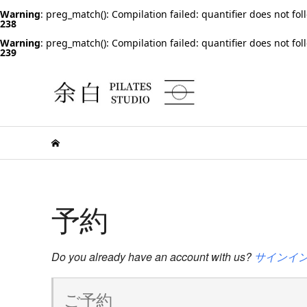
Warning
: preg_match(): Compilation failed: quantifier does not fol
238
Warning
: preg_match(): Compilation failed: quantifier does not fol
239
予約
Do you already have an account with us?
サインイ
ご予約