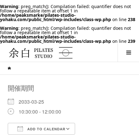
Warning
: preg_match(): Compilation failed: quantifier does not
follow a repeatable item at offset 1 in
/home/peaksmarke/pilates-studio-
yohaku.com/public_html/wp-includes/class-wp.php
on line
238
Warning
: preg_match(): Compilation failed: quantifier does not
follow a repeatable item at offset 1 in
/home/peaksmarke/pilates-studio-
yohaku.com/public_html/wp-includes/class-wp.php
on line
239
開催期間
2033-03-25
10:30:00 - 12:00:00
ADD TO CALENDAR