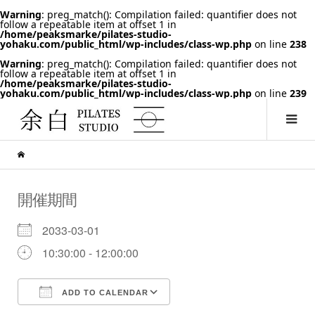
Warning
: preg_match(): Compilation failed: quantifier does not
follow a repeatable item at offset 1 in
/home/peaksmarke/pilates-studio-
yohaku.com/public_html/wp-includes/class-wp.php
on line
238
Warning
: preg_match(): Compilation failed: quantifier does not
follow a repeatable item at offset 1 in
/home/peaksmarke/pilates-studio-
yohaku.com/public_html/wp-includes/class-wp.php
on line
239
開催期間
2033-03-01
10:30:00 - 12:00:00
ADD TO CALENDAR