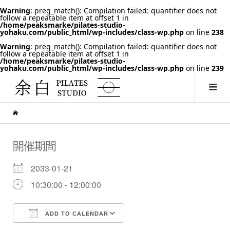
Warning
: preg_match(): Compilation failed: quantifier does not
follow a repeatable item at offset 1 in
/home/peaksmarke/pilates-studio-
yohaku.com/public_html/wp-includes/class-wp.php
on line
238
Warning
: preg_match(): Compilation failed: quantifier does not
follow a repeatable item at offset 1 in
/home/peaksmarke/pilates-studio-
yohaku.com/public_html/wp-includes/class-wp.php
on line
239
開催期間
2033-01-21
10:30:00 - 12:00:00
ADD TO CALENDAR