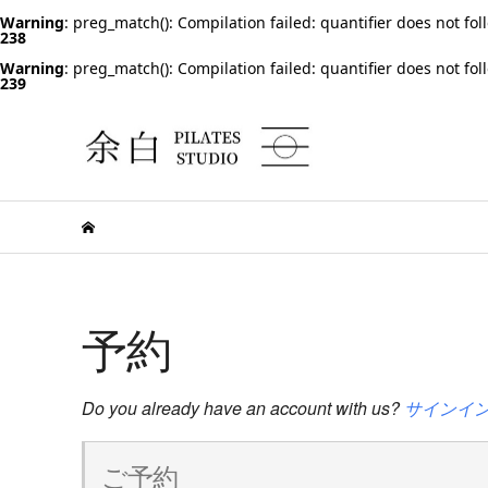
Warning
: preg_match(): Compilation failed: quantifier does not fol
238
Warning
: preg_match(): Compilation failed: quantifier does not fol
239
予約
Do you already have an account with us?
サインイ
ご予約