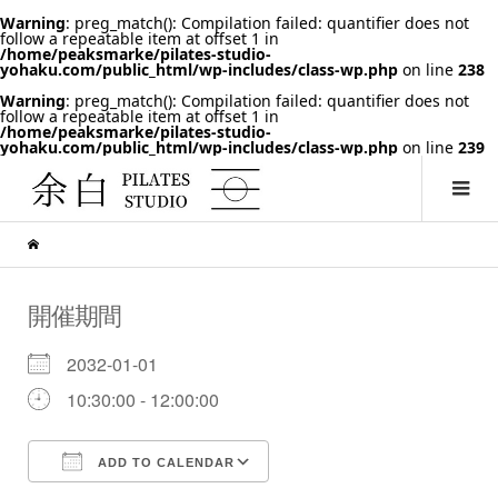
Warning
: preg_match(): Compilation failed: quantifier does not
follow a repeatable item at offset 1 in
/home/peaksmarke/pilates-studio-
yohaku.com/public_html/wp-includes/class-wp.php
on line
238
Warning
: preg_match(): Compilation failed: quantifier does not
follow a repeatable item at offset 1 in
/home/peaksmarke/pilates-studio-
yohaku.com/public_html/wp-includes/class-wp.php
on line
239
開催期間
2032-01-01
10:30:00 - 12:00:00
ADD TO CALENDAR