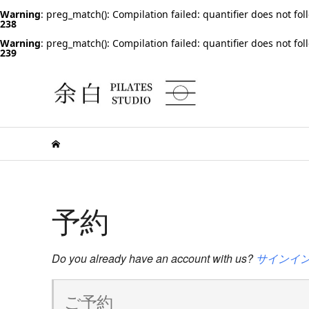
Warning
: preg_match(): Compilation failed: quantifier does not fol
238
Warning
: preg_match(): Compilation failed: quantifier does not fol
239
予約
Do you already have an account with us?
サインイ
ご予約