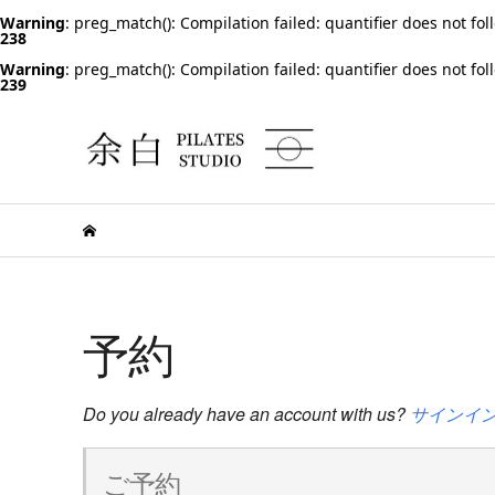
Warning
: preg_match(): Compilation failed: quantifier does not fol
238
Warning
: preg_match(): Compilation failed: quantifier does not fol
239
予約
Do you already have an account with us?
サインイ
ご予約