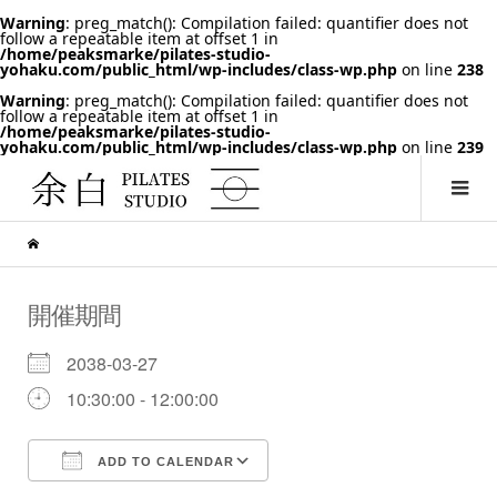
Warning
: preg_match(): Compilation failed: quantifier does not
follow a repeatable item at offset 1 in
/home/peaksmarke/pilates-studio-
yohaku.com/public_html/wp-includes/class-wp.php
on line
238
Warning
: preg_match(): Compilation failed: quantifier does not
follow a repeatable item at offset 1 in
/home/peaksmarke/pilates-studio-
yohaku.com/public_html/wp-includes/class-wp.php
on line
239
開催期間
2038-03-27
10:30:00 - 12:00:00
ADD TO CALENDAR