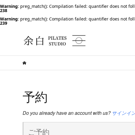
Warning
: preg_match(): Compilation failed: quantifier does not fol
238
Warning
: preg_match(): Compilation failed: quantifier does not fol
239
予約
Do you already have an account with us?
サインイ
ご予約