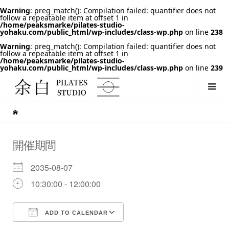
Warning
: preg_match(): Compilation failed: quantifier does not
follow a repeatable item at offset 1 in
/home/peaksmarke/pilates-studio-
yohaku.com/public_html/wp-includes/class-wp.php
on line
238
Warning
: preg_match(): Compilation failed: quantifier does not
follow a repeatable item at offset 1 in
/home/peaksmarke/pilates-studio-
yohaku.com/public_html/wp-includes/class-wp.php
on line
239
開催期間
2035-08-07
10:30:00 - 12:00:00
ADD TO CALENDAR