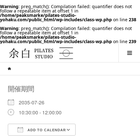
Warning
: preg_match(): Compilation failed: quantifier does not
follow a repeatable item at offset 1 in
/home/peaksmarke/pilates-studio-
yohaku.com/public_html/wp-includes/class-wp.php
on line
238
Warning
: preg_match(): Compilation failed: quantifier does not
follow a repeatable item at offset 1 in
/home/peaksmarke/pilates-studio-
yohaku.com/public_html/wp-includes/class-wp.php
on line
239
開催期間
2035-07-26
10:30:00 - 12:00:00
ADD TO CALENDAR