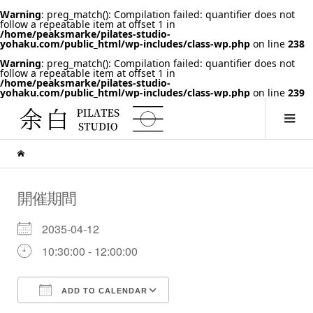
Warning
: preg_match(): Compilation failed: quantifier does not
follow a repeatable item at offset 1 in
/home/peaksmarke/pilates-studio-
yohaku.com/public_html/wp-includes/class-wp.php
on line
238
Warning
: preg_match(): Compilation failed: quantifier does not
follow a repeatable item at offset 1 in
/home/peaksmarke/pilates-studio-
yohaku.com/public_html/wp-includes/class-wp.php
on line
239
開催期間
2035-04-12
10:30:00 - 12:00:00
ADD TO CALENDAR