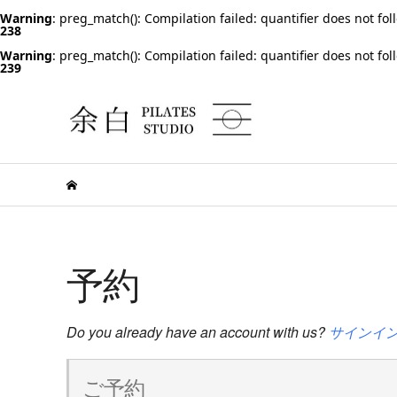
Warning
: preg_match(): Compilation failed: quantifier does not fol
238
Warning
: preg_match(): Compilation failed: quantifier does not fol
239
予約
Do you already have an account with us?
サインイ
ご予約