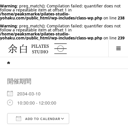
Warning
: preg_match(): Compilation failed: quantifier does not
follow a repeatable item at offset 1 in
/home/peaksmarke/pilates-studio-
yohaku.com/public_html/wp-includes/class-wp.php
on line
238
Warning
: preg_match(): Compilation failed: quantifier does not
follow a repeatable item at offset 1 in
/home/peaksmarke/pilates-studio-
yohaku.com/public_html/wp-includes/class-wp.php
on line
239
開催期間
2034-03-10
10:30:00 - 12:00:00
ADD TO CALENDAR