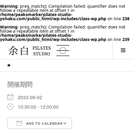
Warning
: preg_match(): Compilation failed: quantifier does not
follow a repeatable item at offset 1 in
/home/peaksmarke/pilates-studio-
yohaku.com/public_html/wp-includes/class-wp.php
on line
238
Warning
: preg_match(): Compilation failed: quantifier does not
follow a repeatable item at offset 1 in
/home/peaksmarke/pilates-studio-
yohaku.com/public_html/wp-includes/class-wp.php
on line
239
開催期間
2033-09-02
10:30:00 - 12:00:00
ADD TO CALENDAR