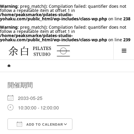
Warning
: preg_match(): Compilation failed: quantifier does not
follow a repeatable item at offset 1 in
/home/peaksmarke/pilates-studio-
yohaku.com/public_html/wp-includes/class-wp.php
on line
238
Warning
: preg_match(): Compilation failed: quantifier does not
follow a repeatable item at offset 1 in
/home/peaksmarke/pilates-studio-
yohaku.com/public_html/wp-includes/class-wp.php
on line
239
開催期間
2033-05-25
10:30:00 - 12:00:00
ADD TO CALENDAR